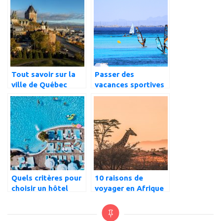
Tout savoir sur la
Passer des
ville de Québec
vacances sportives
en famille : quelles
sont les meilleures
destinations en
France ?
Quels critères pour
10 raisons de
choisir un hôtel
voyager en Afrique
pour des vacances
en famille ?