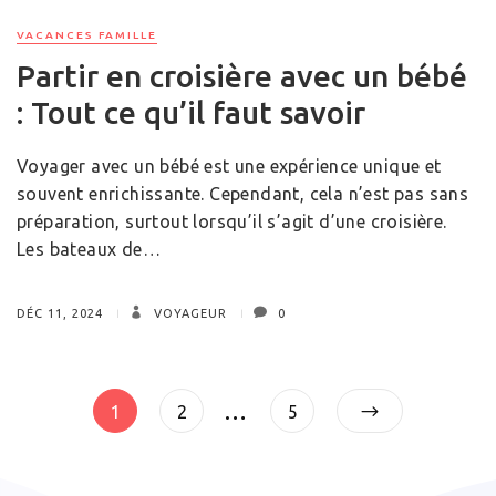
VACANCES FAMILLE
Partir en croisière avec un bébé
: Tout ce qu’il faut savoir
Voyager avec un bébé est une expérience unique et
souvent enrichissante. Cependant, cela n’est pas sans
préparation, surtout lorsqu’il s’agit d’une croisière.
Les bateaux de…
DÉC 11, 2024
VOYAGEUR
0
Pagination
…
Page
Page
Page
1
2
5
des
publications