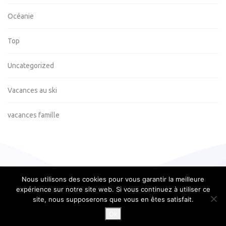
Océanie
Top
Uncategorized
Vacances au ski
vacances famille
Nous utilisons des cookies pour vous garantir la meilleure
expérience sur notre site web. Si vous continuez à utiliser ce
Copyright © 2019. Blogberg Theme by
Keon Themes
site, nous supposerons que vous en êtes satisfait.
Mentions légales
Plan du site
Ok