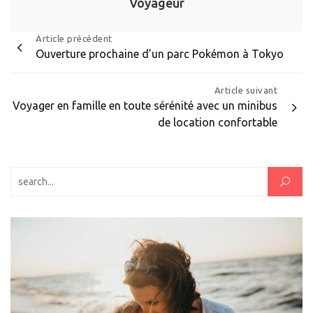
Voyageur
Navigation
Article précédent
Ouverture prochaine d’un parc Pokémon à Tokyo
de
l’article
Article suivant
Voyager en famille en toute sérénité avec un minibus
de location confortable
Rechercher :