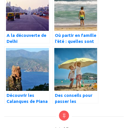
A la découverte de
Où partir en famille
Delhi
l’été : quelles sont
les meilleures
destinations pour
l’été 2020 ?
Découvrir les
Des conseils pour
Calanques de Piana
passer les
en famille.
meilleures vacances
en famille pas
chères