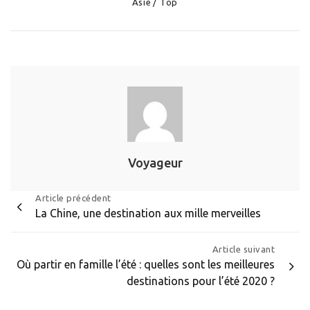
Categories
Asie
Top
Voyageur
Navigation
Article précédent
La Chine, une destination aux mille merveilles
de
l’article
Article suivant
Où partir en famille l’été : quelles sont les meilleures
destinations pour l’été 2020 ?