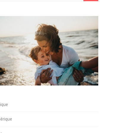
rique
érique