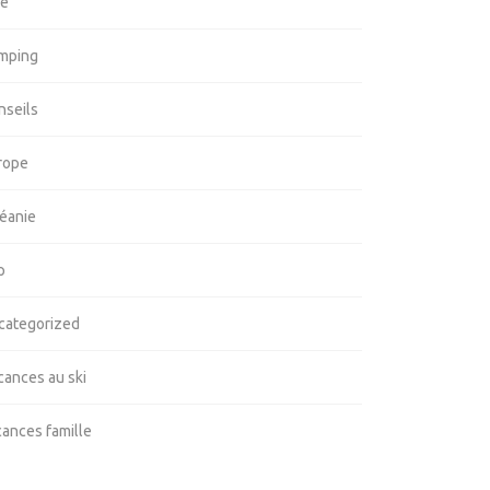
ie
mping
nseils
rope
éanie
p
categorized
cances au ski
cances famille