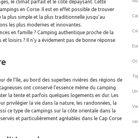
As
es, le climat parfait et le côté dépaysant. Cette
ampings en Corse. Il est en effet possible de trouver
Ca
 la plus simple et la plus traditionnelle jusqu’au
ions les plus modernes et innovantes.
Co
cances en famille ? Camping authentique proche de la
et loisirs ? Il n’y a évidement pas de bonne réponse
Eu
re
Oc
To
eur de l’île, au bord des superbes rivières des régions de
ntagneuses ont conservé l’essence même du camping
Un
nter la tente et parfois quelques logements en dur. Les
 privilégier la vie dans la nature, les randonnées, la
Va
ussi ce type de campings sur la côte orientale dans la
éservés et particulièrement agréables dans le Cap Corse
va